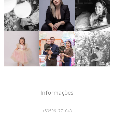
Informações
+595961771043