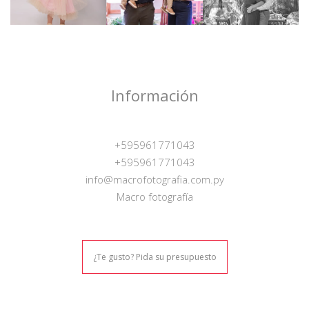
Información
+595961771043
+595961771043
info@macrofotografia.com.py
Macro fotografía
¿Te gusto? Pida su presupuesto