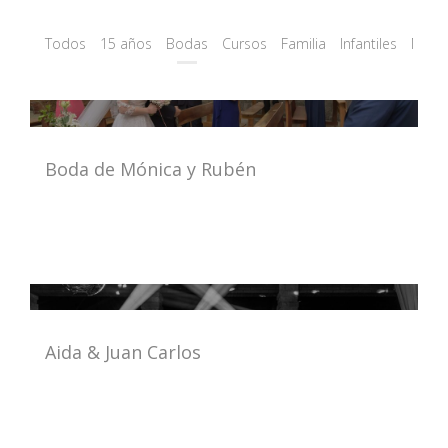
Todos
15 años
Bodas
Cursos
Familia
Infantiles
Mate
Boda de Mónica y Rubén
Aida & Juan Carlos