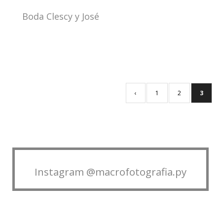
Boda Clescy y José
‹
1
2
3
Instagram @macrofotografia.py