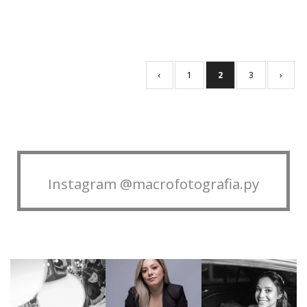
‹
1
2
3
›
Instagram @macrofotografia.py