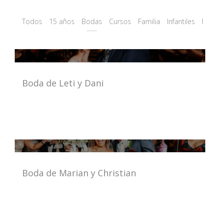
Todos
15 años
Bodas
Cursos
Familia
Infantiles
Mate
Boda de Leti y Dani
Boda de Marian y Christian