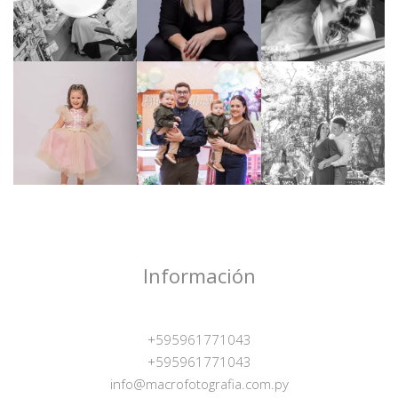
Información
+595961771043
+595961771043
info@macrofotografia.com.py